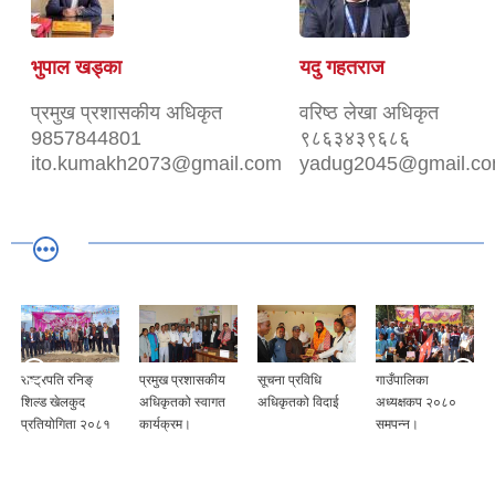
भुपाल खड्का
यदु गहतराज
प्रमुख प्रशासकीय अधिकृत
वरिष्ठ लेखा अधिकृत
9857844801
९८६३४३९६८६
ito.kumakh2073@gmail.com
yadug2045@gmail.c
प्रमुख प्रशासकीय
सूचना प्रविधि
गाउँपालिका
विजया दशमी,
अधिकृतको स्वागत
अधिकृतको विदाई
अध्यक्षकप २०८०
दिपावली तथा छठ
कार्यक्रम।
समपन्न।
पर्वको उपलक्ष्मा "शुभ
कामना आदान
प्रदान" कार्यक्रम