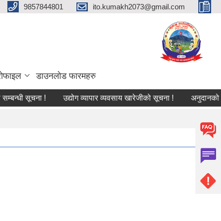
9857844801
ito.kumakh2073@gmail.com
्रोफाइल
डाउनलोड फारमहरु
न्धी सूचना !
उद्योग व्यापार व्यवसाय खारेजीको सूचना !
अनुदानको रासाय