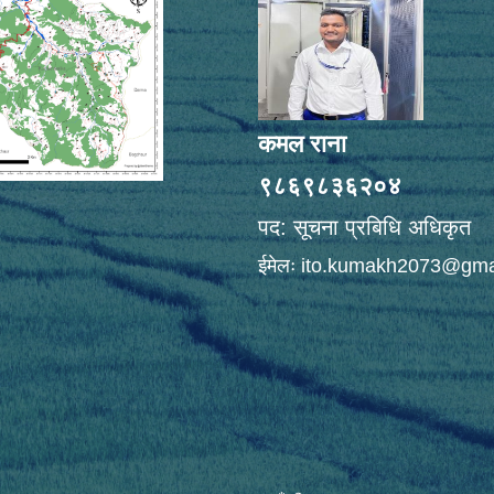
कमल राना
९८६९८३६२०४
पद: सूचना प्रबिधि अधिकृत
ईमेलः
ito.kumakh2073@gma