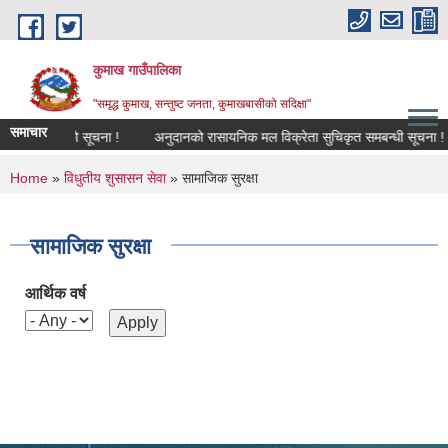
Skip to main content
कुमाख गाउँपालिका
"समृद्ध कुमाख, सन्तुष्ट जनता, कुमाखबासीको सदिक्षा"
समाचार
साय खारेजीको सूचना !
अनुदानको रासायनिक मल विक्रेता सुचिकृत समबन्धी सूचना !
You are here
Home
»
विधुतीय शुसासन सेवा
» सामाजिक सुरक्षा
सामाजिक सुरक्षा
आर्थिक वर्ष