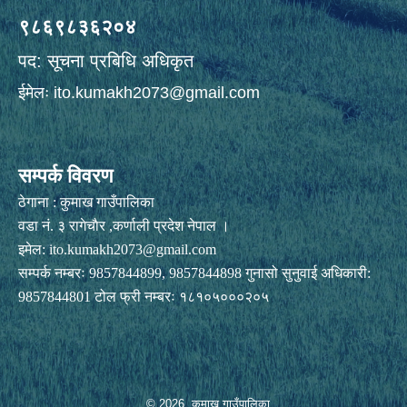
९८६९८३६२०४
पद: सूचना प्रबिधि अधिकृत
ईमेलः
ito.kumakh2073@gmail.com
सम्पर्क विवरण
ठेगाना : कुमाख गाउँपालिका
वडा नं. ३ रागेचाैर ,कर्णाली प्रदेश नेपाल ।
इमेल:
ito.kumakh2073@gmail.com
सम्पर्क नम्बरः 9857844899, 9857844898 गुनासो सुनुवाई अधिकारी:
9857844801 टोल फ्री नम्बरः १८१०५०००२०५
© 2026 कुमाख गाउँपालिका