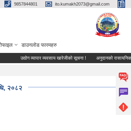
9857844801
ito.kumakh2073@gmail.com
्रोफाइल
डाउनलोड फारमहरु
उद्योग व्यापार व्यवसाय खारेजीको सूचना !
अनुदानको रासायनिक मल विक
िधि, २०८२