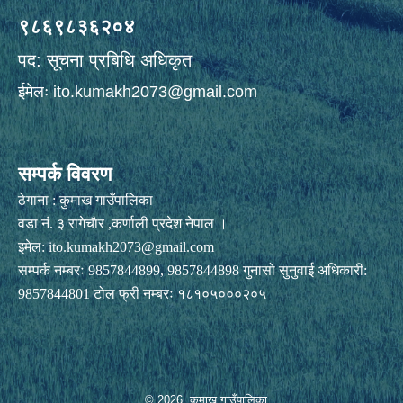
९८६९८३६२०४
पद: सूचना प्रबिधि अधिकृत
ईमेलः
ito.kumakh2073@gmail.com
सम्पर्क विवरण
ठेगाना : कुमाख गाउँपालिका
वडा नं. ३ रागेचाैर ,कर्णाली प्रदेश नेपाल ।
इमेल:
ito.kumakh2073@gmail.com
सम्पर्क नम्बरः 9857844899, 9857844898 गुनासो सुनुवाई अधिकारी:
9857844801 टोल फ्री नम्बरः १८१०५०००२०५
© 2026 कुमाख गाउँपालिका