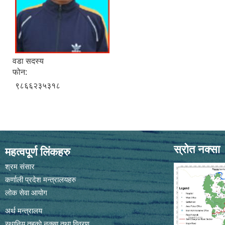
वडा सदस्य
फोन:
९८६६२३५३१८
स्रोत नक्सा
महत्वपूर्ण लिंकहरु
श्रम संसार
कर्णाली प्रदेश मन्त्रालयहरु
लोक सेवा आयोग
अर्थ मन्त्रालय
स्थानिय तहकाे नक्सा तथा विवरण