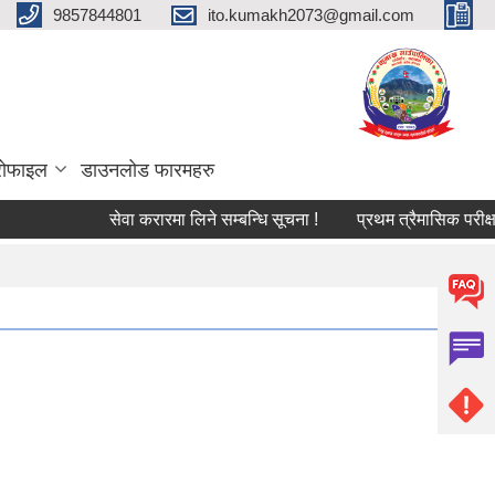
9857844801
ito.kumakh2073@gmail.com
्रोफाइल
डाउनलोड फारमहरु
सेवा करारमा लिने सम्बन्धि सूचना !
प्रथम त्रैमासिक परीक्षा सञ