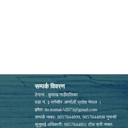
सम्पर्क विवरण
ठेगाना : कुमाख गाउँपालिका
वडा नं. ३ रागेचाैर ,कर्णाली प्रदेश नेपाल ।
इमेल:
ito.kumakh2073@gmail.com
सम्पर्क नम्बरः 9857844899, 9857844898 गुनासो
सुनुवाई अधिकारी: 9857844801 टोल फ्री नम्बरः