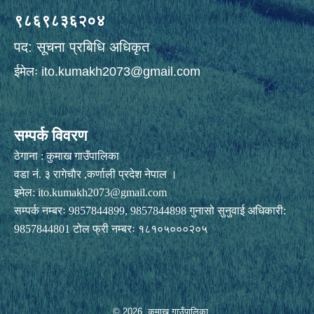
९८६९८३६२०४
पद: सूचना प्रबिधि अधिकृत
ईमेलः
ito.kumakh2073@gmail.com
सम्पर्क विवरण
ठेगाना : कुमाख गाउँपालिका
वडा नं. ३ रागेचाैर ,कर्णाली प्रदेश नेपाल ।
इमेल:
ito.kumakh2073@gmail.com
सम्पर्क नम्बरः 9857844899, 9857844898 गुनासो सुनुवाई अधिकारी:
9857844801 टोल फ्री नम्बरः १८१०५०००२०५
© 2026 कुमाख गाउँपालिका