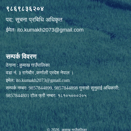
९८६९८३६२०४
पद: सूचना प्रबिधि अधिकृत
ईमेलः
ito.kumakh2073@gmail.com
सम्पर्क विवरण
ठेगाना : कुमाख गाउँपालिका
वडा नं. ३ रागेचाैर ,कर्णाली प्रदेश नेपाल ।
इमेल:
ito.kumakh2073@gmail.com
सम्पर्क नम्बरः 9857844899, 9857844898 गुनासो सुनुवाई अधिकारी:
9857844801 टोल फ्री नम्बरः १८१०५०००२०५
© 2026 कुमाख गाउँपालिका