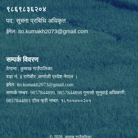
९८६९८३६२०४
पद: सूचना प्रबिधि अधिकृत
ईमेलः
ito.kumakh2073@gmail.com
सम्पर्क विवरण
ठेगाना : कुमाख गाउँपालिका
वडा नं. ३ रागेचाैर ,कर्णाली प्रदेश नेपाल ।
इमेल:
ito.kumakh2073@gmail.com
सम्पर्क नम्बरः 9857844899, 9857844898 गुनासो सुनुवाई अधिकारी:
9857844801 टोल फ्री नम्बरः १८१०५०००२०५
© 2026 कुमाख गाउँपालिका