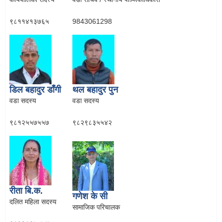
९८११४१३७६५
9843061298
डिल बहादुर डाँगी
थल बहादुर पुन
वडा सदस्य
वडा सदस्य
९८१२५५७५५७
९८२९८३५५४२
रीता बि.क.
गणेश के सी
दलित महिला सदस्य
सामाजिक परिचालक