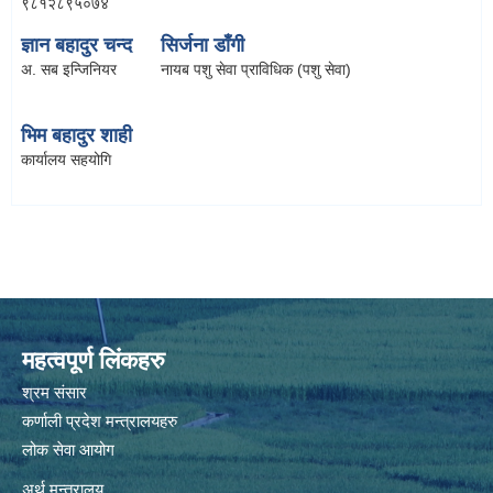
९८१२८९५०७४
ज्ञान बहादुर चन्द
सिर्जना डाँगी
अ. सब इन्जिनियर
नायब पशु सेवा प्राविधिक (पशु सेवा)
भिम बहादुर शाही
कार्यालय सहयोगि
महत्वपूर्ण लिंकहरु
श्रम संसार
कर्णाली प्रदेश मन्त्रालयहरु
लोक सेवा आयोग
अर्थ मन्त्रालय