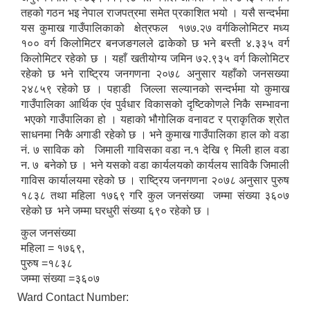
तहको गठन भइ नेपाल राजपत्रमा समेत प्रकाशित भयो । यसै सन्दर्भमा
यस कुमाख गाउँपालिकाको क्षेत्रफल १७७.२७ वर्गकिलोमिटर मध्य
१०० वर्ग किलोमिटर बनजङगलले ढाकेको छ भने बस्ती ४.३३५ वर्ग
किलोमिटर रहेको छ । यहाँ खतीयोग्य जमिन ७२.९३५ वर्ग किलोमिटर
रहेको छ भने राष्ट्रिय जनगणना २०७८ अनुसार यहाँको जनसख्या
२४८५९ रहेको छ । पहाडी जिल्ला सल्यानको सन्दर्भमा यो कुमाख
गाउँपालिका आर्थिक एंव पुर्वधार विकासको दृष्टिकोणले निकै सम्भावना
भएको गाउँपालिका हो । यहाको भौगोलिक वनावट र प्राकृतिक श्रोत
साधनमा निकै अगाडी रहेको छ । भने कुमाख गाउँपालिका हाल को वडा
नं. ७ साविक को जिमाली गाविसका वडा न.१ देखि ९ मिली हाल वडा
न. ७ बनेको छ । भने यसको वडा कार्यलयको कार्यलय साविकै जिमाली
गाविस कार्यालयमा रहेको छ । राष्ट्रिय जनगणना २०७८ अनुसार पुरुष
१८३८ तथा महिला १७६९ गरि कुल जनसंख्या जम्मा संख्या ३६०७
रहेको छ भने जम्मा घरधुरी संख्या ६९० रहेको छ ।
कुल जनसंख्या
महिला = १७६९,
पुरुष =१८३८
जम्मा संख्या =३६०७
Ward Contact Number: