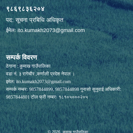
९८६९८३६२०४
पद: सूचना प्रबिधि अधिकृत
ईमेलः
ito.kumakh2073@gmail.com
सम्पर्क विवरण
ठेगाना : कुमाख गाउँपालिका
वडा नं. ३ रागेचाैर ,कर्णाली प्रदेश नेपाल ।
इमेल:
ito.kumakh2073@gmail.com
सम्पर्क नम्बरः 9857844899, 9857844898 गुनासो सुनुवाई अधिकारी:
9857844801 टोल फ्री नम्बरः १८१०५०००२०५
© 2026 कुमाख गाउँपालिका