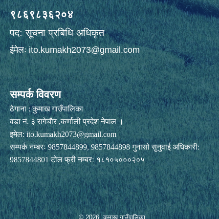
९८६९८३६२०४
पद: सूचना प्रबिधि अधिकृत
ईमेलः
ito.kumakh2073@gmail.com
सम्पर्क विवरण
ठेगाना : कुमाख गाउँपालिका
वडा नं. ३ रागेचाैर ,कर्णाली प्रदेश नेपाल ।
इमेल:
ito.kumakh2073@gmail.com
सम्पर्क नम्बरः 9857844899, 9857844898 गुनासो सुनुवाई अधिकारी:
9857844801 टोल फ्री नम्बरः १८१०५०००२०५
© 2026 कुमाख गाउँपालिका