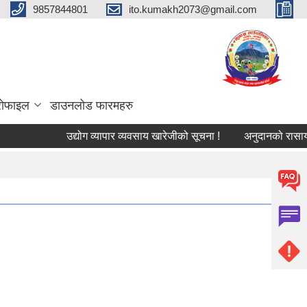
9857844801
ito.kumakh2073@gmail.com
्रोफाइल
डाउनलोड फारमहरु
उद्योग व्यापार व्यवसाय खारेजीको सूचना !
अनुदानको रासायनिक म