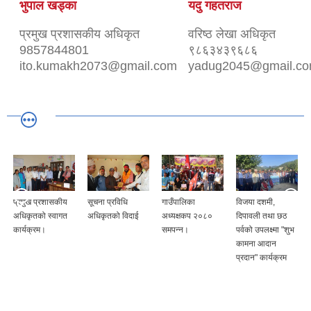
भुपाल खड्का
यदु गहतराज
प्रमुख प्रशासकीय अधिकृत
वरिष्ठ लेखा अधिकृत
9857844801
९८६३४३९६८६
ito.kumakh2073@gmail.com
yadug2045@gmail.c
प्रमुख प्रशासकीय
सूचना प्रविधि
गाउँपालिका
विजया दशमी,
अधिकृतको स्वागत
अधिकृतको विदाई
अध्यक्षकप २०८०
दिपावली तथा छठ
कार्यक्रम।
समपन्न।
पर्वको उपलक्ष्मा "शुभ
कामना आदान
प्रदान" कार्यक्रम